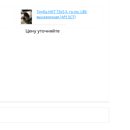
Труба НКТ 73х5,5, гр.пр. L80,
высаженная (API 5CT)
Цену уточняйте