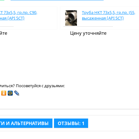
 73х5,5, гр.пр. C90,
Труба НКТ 73х5,5, гр.пр. J55,
ая (API 5CT)
высаженная (API 5CT)
йте
Цену уточняйте
иться? Посоветуйся с друзьями:
И И АЛЬТЕРНАТИВЫ
ОТЗЫВЫ: 1