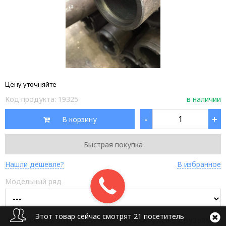
Цену уточняйте
Код продукта:
19325
в наличии
-
+
В корзину
Быстрая покупка
Нашли дешевле?
В избранное
Модельный ряд
Этот товар сейчас смотрят 21 посетитель
Не можешь определиться? Посоветуйся с друзьями: