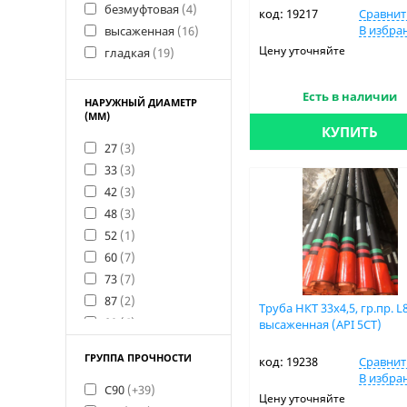
8
(2)
безмуфтовая
(4)
код: 19217
Сравнит
8.5
(2)
В избра
высаженная
(16)
9.5
(2)
Цену уточняйте
гладкая
(19)
Есть в наличии
НАРУЖНЫЙ ДИАМЕТР
(ММ)
КУПИТЬ
27
(3)
33
(3)
42
(3)
48
(3)
52
(1)
60
(7)
73
(7)
87
(2)
Труба НКТ 33х4,5, гр.пр. L
89
(6)
высаженная (API 5CT)
101
ГРУППА ПРОЧНОСТИ
код: 19238
Сравнит
102
(3)
В избра
114
(1)
C90
(+39)
Цену уточняйте