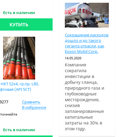
Есть в наличии
КУПИТЬ
Сокращение расходов
дошло и до такого
гиганта отрасли, как
Exxon Mobil Corp.
14.05.2020
Компания
сократила
инвестиции в
добычу сланца,
НКТ 52х4, гр.пр. L80,
природного газа и
фтовая (API 5CT)
глубоководные
месторождения,
19277
Сравнить
снизив
В избранное
запланированные
уточняйте
капитальные
затраты на 30% в
этом году.
Есть в наличии