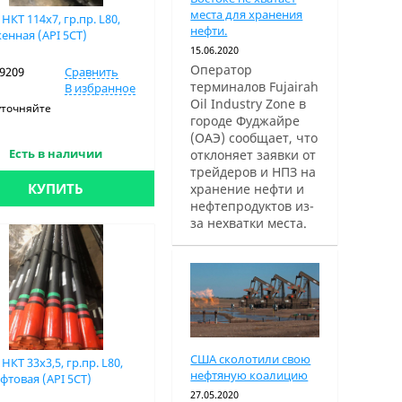
места для хранения
НКТ 114х7, гр.пр. L80,
нефти.
енная (API 5CT)
15.06.2020
Оператор
19209
Сравнить
терминалов Fujairah
В избранное
Oil Industry Zone в
уточняйте
городе Фуджайре
(ОАЭ) сообщает, что
Есть в наличии
отклоняет заявки от
трейдеров и НПЗ на
КУПИТЬ
хранение нефти и
нефтепродуктов из-
за нехватки места.
США сколотили свою
НКТ 33х3,5, гр.пр. L80,
нефтяную коалицию
фтовая (API 5CT)
27.05.2020