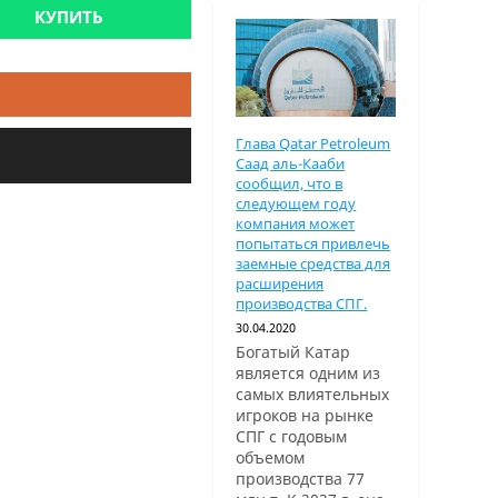
КУПИТЬ
Глава Qatar Petroleum
Саад аль-Кааби
сообщил, что в
следующем году
компания может
попытаться привлечь
заемные средства для
расширения
производства СПГ.
30.04.2020
Богатый Катар
является одним из
самых влиятельных
игроков на рынке
СПГ с годовым
объемом
производства 77