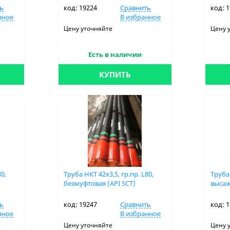
ь
код: 19224
Сравнить
код: 
нное
В избранное
Цену уточняйте
Цену 
Есть в наличии
КУПИТЬ
80,
Труба НКТ 42х3,5, гр.пр. L80,
Труба 
безмуфтовая (API 5CT)
высаж
ь
код: 19247
Сравнить
код: 
нное
В избранное
Цену уточняйте
Цену 