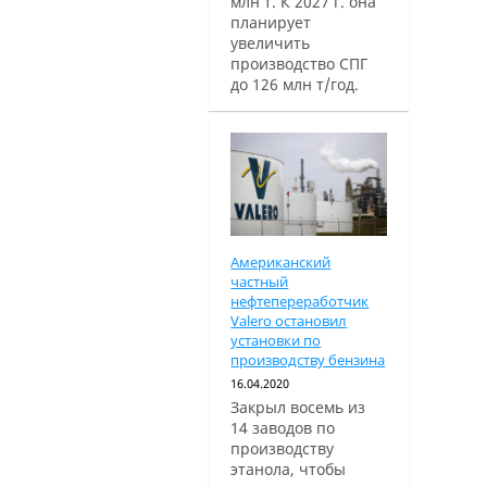
млн т. К 2027 г. она
планирует
увеличить
производство СПГ
до 126 млн т/год.
Американский
частный
нефтепереработчик
Valero остановил
установки по
производству бензина
16.04.2020
Закрыл восемь из
14 заводов по
производству
этанола, чтобы