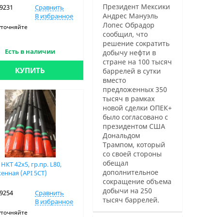
Президент Мексики
19231
Сравнить
Андрес Мануэль
В избранное
Лопес Обрадор
уточняйте
сообщил, что
решение сократить
Есть в наличии
добычу нефти в
стране на 100 тысяч
КУПИТЬ
баррелей в сутки
вместо
предложенных 350
тысяч в рамках
новой сделки ОПЕК+
было согласовано с
президентом США
Дональдом
Трампом, который
со своей стороны
обещал
НКТ 42х5, гр.пр. L80,
дополнительное
енная (API 5CT)
сокращение объема
добычи на 250
19254
Сравнить
тысяч баррелей.
В избранное
уточняйте