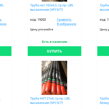
80,
Труба нкт 102x6,5, гр.пр. L80,
Труба 
высаженная (API 5CT)
высаж
ь
код: 19202
Сравнить
код: 
нное
В избранное
Цену уточняйте
Цену 
Есть в наличии
КУПИТЬ
,
Труба НКТ 27х4, гр.пр. L80,
Труба 
высаженная (API 5CT)
безму