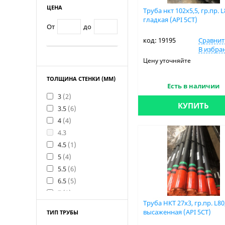
ЦЕНА
Труба нкт 102x5,5, гр.пр. L
гладкая (API 5CT)
От
до
код: 19195
Сравнит
В избра
Цену уточняйте
ТОЛЩИНА СТЕНКИ (ММ)
Есть в наличии
3
(2)
КУПИТЬ
3.5
(6)
4
(4)
4.3
4.5
(1)
5
(4)
5.5
(6)
6.5
(5)
7
(3)
Труба НКТ 27х3, гр.пр. L80
7.3
высаженная (API 5CT)
ТИП ТРУБЫ
7.5
(2)