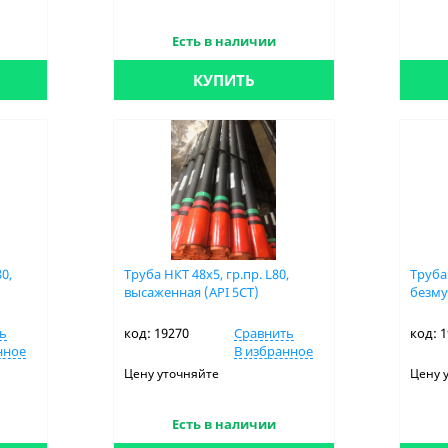
Есть в наличии
КУПИТЬ
80,
Труба НКТ 48х5, гр.пр. L80,
Труба 
высаженная (API 5CT)
безму
ь
код: 19270
Сравнить
код: 
нное
В избранное
Цену уточняйте
Цену 
Есть в наличии