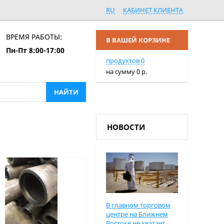
RU
КАБИНЕТ КЛИЕНТА
ВРЕМЯ РАБОТЫ:
В ВАШЕЙ КОРЗИНЕ
Пн-Пт 8:00-17:00
ПЕРЕЙТИ В КОРЗИНУ
продуктов
0
на сумму
0
р.
НОВОСТИ
В главном торговом
центре на Ближнем
Востоке не хватает