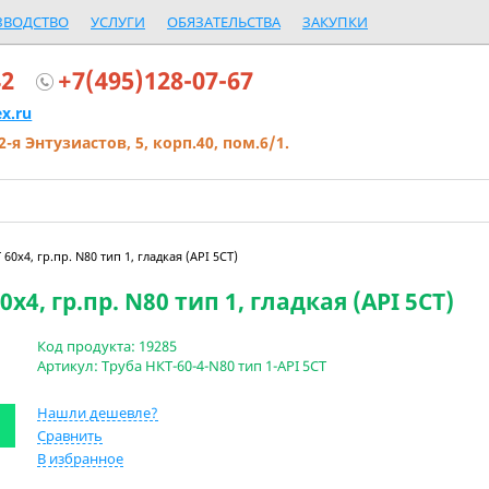
ЗВОДСТВО
УСЛУГИ
ОБЯЗАТЕЛЬСТВА
ЗАКУПКИ
42
+7(495)128-07-67
x.ru
2-я Энтузиастов, 5, корп.40, пом.6/1.
60х4, гр.пр. N80 тип 1, гладкая (API 5CT)
0х4, гр.пр. N80 тип 1, гладкая (API 5CT)
Код продукта:
19285
Артикул:
Труба НКТ-60-4-N80 тип 1-API 5CT
Нашли дешевле?
Сравнить
В избранное