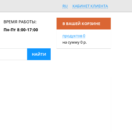
RU
КАБИНЕТ КЛИЕНТА
ВРЕМЯ РАБОТЫ:
В ВАШЕЙ КОРЗИНЕ
Пн-Пт 8:00-17:00
ПЕРЕЙТИ В КОРЗИНУ
продуктов
0
на сумму
0
р.