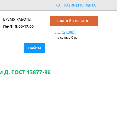
RU
КАБИНЕТ КЛИЕНТА
ВРЕМЯ РАБОТЫ:
В ВАШЕЙ КОРЗИНЕ
Пн-Пт 8:00-17:00
ПЕРЕЙТИ В КОРЗИНУ
продуктов
0
на сумму
0
р.
и Д, ГОСТ 13877-96