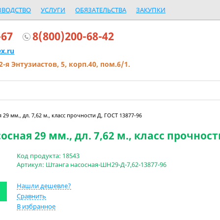
ЗВОДСТВО
УСЛУГИ
ОБЯЗАТЕЛЬСТВА
ЗАКУПКИ
-67
8(800)200-68-42
x.ru
2-я Энтузиастов, 5, корп.40, пом.6/1.
29 мм., дл. 7,62 м., класс прочности Д, ГОСТ 13877-96
сная 29 мм., дл. 7,62 м., класс прочност
Код продукта:
18543
Артикул:
Штанга насосная-ШН29-Д-7,62-13877-96
Нашли дешевле?
Сравнить
В избранное